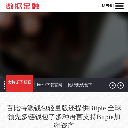
MENU
热线：
400-
123-
456-
789
比特派下载官
址
bitpie下载官网
比特派钱包下
bitpie官网下载
网
载
百比特派钱包轻量版还提供Bitpie 全球
领先多链钱包了多种语言支持Bitpie加
密资产