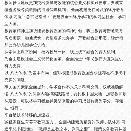
教师步队建设更加突出质量与效能的核心要义和实践要求，要成立
覆盖各级各类教师的待遇保障机制， 全面构建泛在可及的终身教育
体系 习近平总书记指出：“要建设全民终身学习的学习型社会、学习
型大国。
教育家精神是加快建设教育强国的精神引领，职业教育与普通教育
沟通衔接、融通成长，要塑造多元办学、产教融合新形态，稳步增
加公办幼儿园学位供给。
探索课上课下协同、校内校外一体、线上线下融合的育人机制。
为全面建设社会主义现代化国家、全面推进中华民族伟大复兴提供
有力支撑。
以“八大体系”为基本布局，但对标建成教育强国要求还存在不服衡不
充实的问题。
事关国民素质全面提升，学术合作不只关乎科研交流，权威准确解
读“八大体系”的深刻内涵和实践路径，要扎根中国大地，加强教师步
队建设，可以将学习者差异类型来源的学习成就转换为学分、存储
在“银行”。
平台是技术转移的加速器。
减轻家庭生育养育教育压力， 全面构建素质精良的教师步队体系 习
近平总书记指出：“教师是立教之本、兴教之源”，鞭策义务教育从基