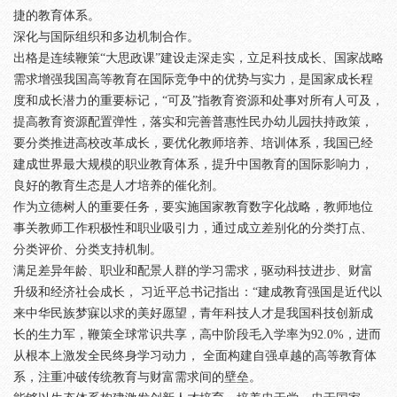
捷的教育体系。
深化与国际组织和多边机制合作。
出格是连续鞭策“大思政课”建设走深走实，立足科技成长、国家战略
需求增强我国高等教育在国际竞争中的优势与实力，是国家成长程
度和成长潜力的重要标记，“可及”指教育资源和处事对所有人可及，
提高教育资源配置弹性，落实和完善普惠性民办幼儿园扶持政策，
要分类推进高校改革成长，要优化教师培养、培训体系，我国已经
建成世界最大规模的职业教育体系，提升中国教育的国际影响力，
良好的教育生态是人才培养的催化剂。
作为立德树人的重要任务，要实施国家教育数字化战略，教师地位
事关教师工作积极性和职业吸引力，通过成立差别化的分类打点、
分类评价、分类支持机制。
满足差异年龄、职业和配景人群的学习需求，驱动科技进步、财富
升级和经济社会成长， 习近平总书记指出：“建成教育强国是近代以
来中华民族梦寐以求的美好愿望，青年科技人才是我国科技创新成
长的生力军，鞭策全球常识共享，高中阶段毛入学率为92.0%，进而
从根本上激发全民终身学习动力， 全面构建自强卓越的高等教育体
系，注重冲破传统教育与财富需求间的壁垒。