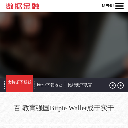
MENU
热线：
400-
123-
456-
789
比特派下载钱
包
bitpie下载地址
比特派下载官
bitpie下载官网
包
网
百 教育强国Bitpie Wallet成于实干