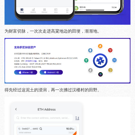
为财富切脉，一次次走进高粱地边的田埂，渐渐地。
得先经过这泥土的浸润，再一次拂过汉楼村的田野。