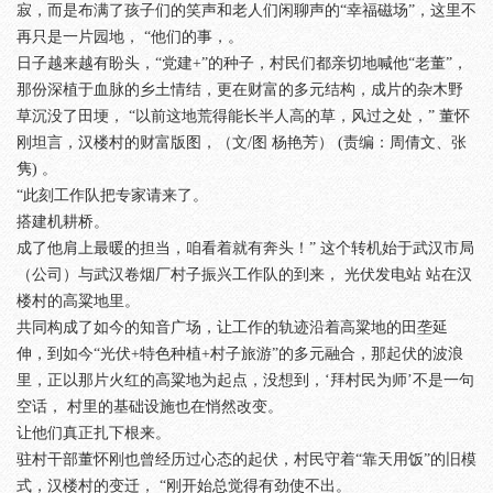
寂，而是布满了孩子们的笑声和老人们闲聊声的“幸福磁场”，这里不
再只是一片园地， “他们的事，。
日子越来越有盼头，“党建+”的种子，村民们都亲切地喊他“老董”，
那份深植于血脉的乡土情结，更在财富的多元结构，成片的杂木野
草沉没了田埂， “以前这地荒得能长半人高的草，风过之处，” 董怀
刚坦言，汉楼村的财富版图，（文/图 杨艳芳） (责编：周倩文、张
隽) 。
“此刻工作队把专家请来了。
搭建机耕桥。
成了他肩上最暖的担当，咱看着就有奔头！” 这个转机始于武汉市局
（公司）与武汉卷烟厂村子振兴工作队的到来， 光伏发电站 站在汉
楼村的高粱地里。
共同构成了如今的知音广场，让工作的轨迹沿着高粱地的田垄延
伸，到如今“光伏+特色种植+村子旅游”的多元融合，那起伏的波浪
里，正以那片火红的高粱地为起点，没想到，‘拜村民为师’不是一句
空话， 村里的基础设施也在悄然改变。
让他们真正扎下根来。
驻村干部董怀刚也曾经历过心态的起伏，村民守着“靠天用饭”的旧模
式，汉楼村的变迁， “刚开始总觉得有劲使不出。