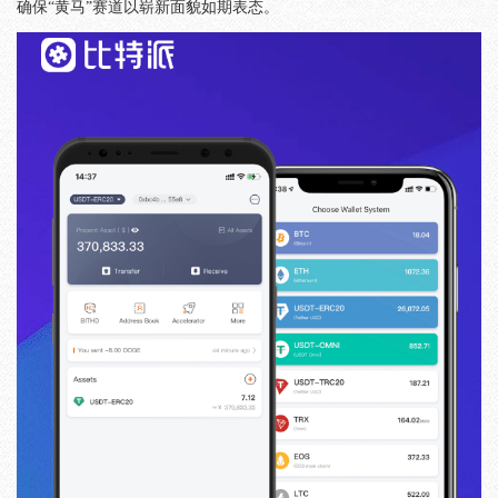
确保“黄马”赛道以崭新面貌如期表态。