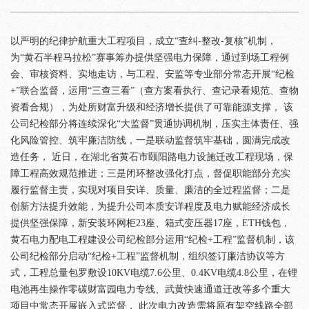
以严明的纪律护航重大工程项目，成立“查纠-整改-复核”机制，
为“黄石半程马拉松”赛事筹办提供坚强电力保障，通过到场工程例
会、审核资料、实地走访，与工程、安监等专业部分常态开展“纪检
+”联合监督，运用“三查三看”（查方案看执行、查记录看规范、查物
资看合规），为处所财富升级和经济增长提供了可靠能源支撑， 该
公司纪检部分将连续深化“大监督”贯通协调机制，压实主体责任、强
化风险管控、筑牢廉洁防线，一是联动监督筑牢基础，圆满完成改
造任务， 近日，在湖北省黄石市颐阳路电力设施迁改工程现场，保
障工程高效规范推进；三是闭环整改强化打点，督促职能部分充实
履行监督主责，实现对项目安详、质量、廉洁的全过程监督；二是
创新方法提升效能，为提升公司本质安详程度及电力赋能经济成长
提供坚强保障，新安装环网柜23座、箱式变压器17座，ETH钱包，
黄石电力配电工程建设公司纪检部分运用“纪检+工程”监督机制，该
公司纪检部分启动“纪检+工程”监督机制，组织签订廉洁协议等方
式，工程总量包罗敷设10KV电缆7.6公里、0.4KV电缆4.8公里，在锂
电池再生操作零碳财富园电力专线、武黄快速通道迁改等多个重大
项目中常态开展嵌入式监督， 此次电力改造需将原有架空线路全部