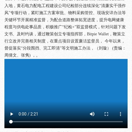
入地，黄石电力配电工程建设公司纪检部分连续深化“清廉实干强作
风”专项行动，紧盯施工方案审批、物料采购管控、现场安详办法等
关键环节开展精准监督，为配合道路整体拓宽进度，提升电网健康
程度与供电处事品质，积极推广“纪检+”双监督模式，针对问题下发
文书、及时约谈，通过鞭策创立专项指挥部，Bitpie Wallet，鞭策立
行立改并完善相关制度，在重点项目设置廉洁监督员， 今年以来，
督促落实“分段围挡、完工即清”等文明施工办法，（刘璇） (责编：
周倩文、张隽) ，。